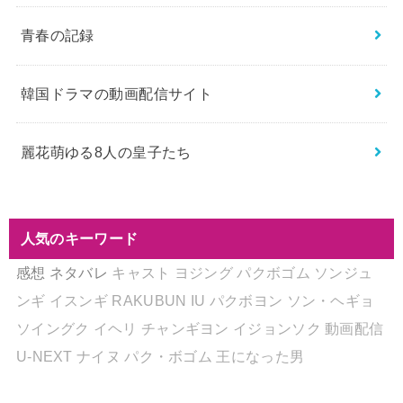
青春の記録
韓国ドラマの動画配信サイト
麗花萌ゆる8人の皇子たち
人気のキーワード
感想
ネタバレ
キャスト
ヨジング
パクボゴム
ソンジュ
ンギ
イスンギ
RAKUBUN
IU
パクボヨン
ソン・ヘギョ
ソイングク
イヘリ
チャンギヨン
イジョンソク
動画配信
U-NEXT
ナイヌ
パク・ボゴム
王になった男