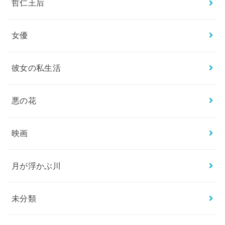
哲仁王后
女優
彼女の私生活
悪の花
映画
月が浮かぶ川
未分類