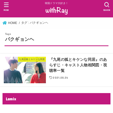
韓国ドラマ大好き！
MENU
SEARCH
タグ : パクギョンヘ
HOME
パクギョンヘ
『九尾の狐とキケンな同居』のあ
九尾の狐とキケンな同居
らすじ・キャスト人物相関図・視
聴率一覧
2021.08.26
Lamix