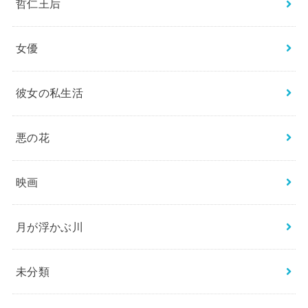
哲仁王后
女優
彼女の私生活
悪の花
映画
月が浮かぶ川
未分類