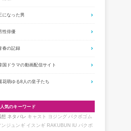
王になった男
男性俳優
青春の記録
韓国ドラマの動画配信サイト
麗花萌ゆる8人の皇子たち
人気のキーワード
感想
ネタバレ
キャスト
ヨジング
パクボゴム
ソンジュンギ
イスンギ
RAKUBUN
IU
パクボ