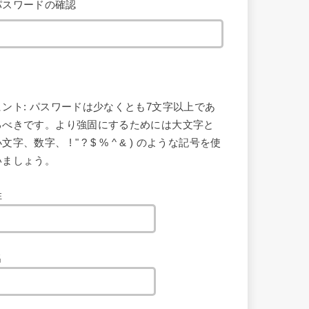
パスワードの確認
ヒント: パスワードは少なくとも7文字以上であ
るべきです。より強固にするためには大文字と
文字、数字、 ! " ? $ % ^ & ) のような記号を使
いましょう。
姓
名