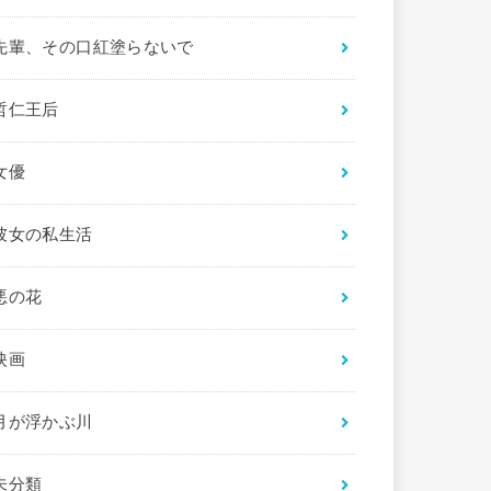
先輩、その口紅塗らないで
哲仁王后
女優
彼女の私生活
悪の花
映画
月が浮かぶ川
未分類