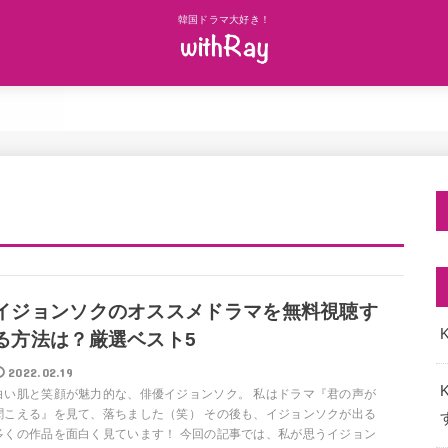
韓国ドラマ大好き！
イジョンソクのオススメドラマを無料視聴す
K
る方法は？厳選ベスト5
2022.02.19
白い肌と笑顔が魅力的な、俳優イジョンソク。 私はドラマ『君の声が
聞こえる』を見て、落ちました（笑） その後も、イジョンソクが出る
多くの作品を面白く見ています！ 今回の記事では、私が思うイジョン