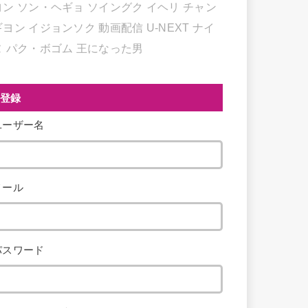
ヨン
ソン・ヘギョ
ソイングク
イヘリ
チャン
ギヨン
イジョンソク
動画配信
U-NEXT
ナイ
ヌ
パク・ボゴム
王になった男
登録
ユーザー名
メール
パスワード