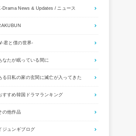
K-Drama News & Updates / ニュース
RAKUBUN
W-君と僕の世界-
あなたが眠っている間に
ある日私の家の玄関に滅亡が入ってきた
おすすめ韓国ドラマランキング
その他作品
イジュンギブログ