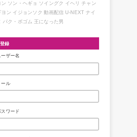
ヨン
ソン・ヘギョ
ソイングク
イヘリ
チャン
ギヨン
イジョンソク
動画配信
U-NEXT
ナイ
ヌ
パク・ボゴム
王になった男
登録
ユーザー名
メール
パスワード