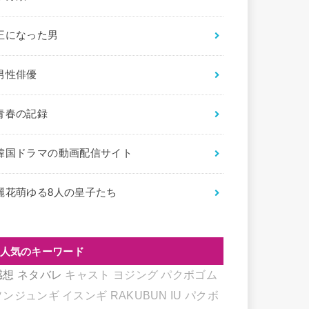
王になった男
男性俳優
青春の記録
韓国ドラマの動画配信サイト
麗花萌ゆる8人の皇子たち
人気のキーワード
感想
ネタバレ
キャスト
ヨジング
パクボゴム
ソンジュンギ
イスンギ
RAKUBUN
IU
パクボ