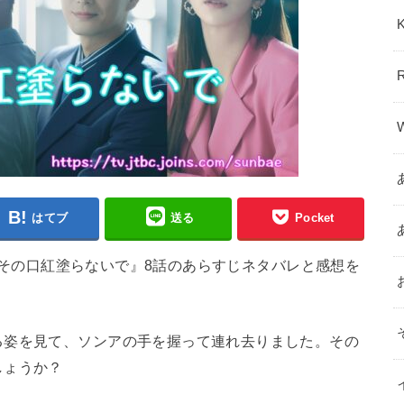
はてブ
送る
Pocket
先輩、その口紅塗らないで』8話のあらすじネタバレと感想を
る姿を見て、ソンアの手を握って連れ去りました。その
しょうか？