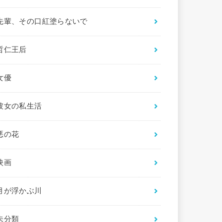
先輩、その口紅塗らないで
哲仁王后
女優
彼女の私生活
悪の花
映画
月が浮かぶ川
未分類