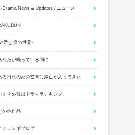
K-Drama News & Updates / ニュース
RAKUBUN
W-君と僕の世界-
あなたが眠っている間に
ある日私の家の玄関に滅亡が入ってきた
おすすめ韓国ドラマランキング
その他作品
イジュンギブログ