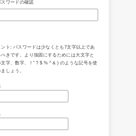
パスワードの確認
ヒント: パスワードは少なくとも7文字以上であ
るべきです。より強固にするためには大文字と
文字、数字、 ! " ? $ % ^ & ) のような記号を使
いましょう。
姓
名