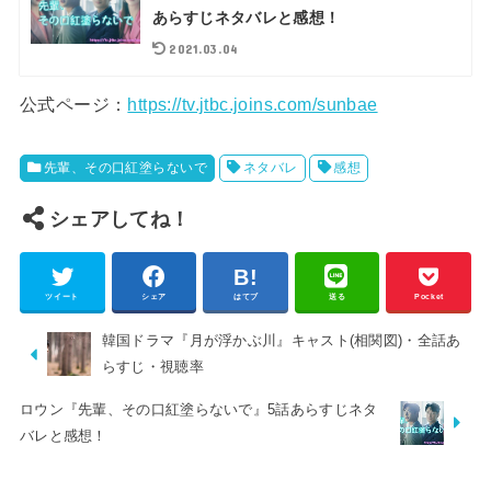
あらすじネタバレと感想！
2021.03.04
公式ページ：
https://tv.jtbc.joins.com/sunbae
先輩、その口紅塗らないで
ネタバレ
感想
シェアしてね！
ツイート
シェア
はてブ
送る
Pocket
韓国ドラマ『月が浮かぶ川』キャスト(相関図)・全話あ
らすじ・視聴率
ロウン『先輩、その口紅塗らないで』5話あらすじネタ
バレと感想！