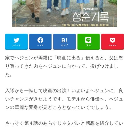
ツイート
シェア
はてブ
送る
Pocket
家でヘジュンが両親に「映画に出る」伝えると、父は怒
り買ってきた肉をヘジュンに向かって、投げつけまし
た。
入隊から一転して映画の出演！いよいよヘジュンに、良
いチャンスがきたようです。モデルから俳優へ、ヘジュ
ンの華麗な変身が見どころとなっていくでしょう。
さっそく第４話のあらすじネタバレと感想を紹介してい