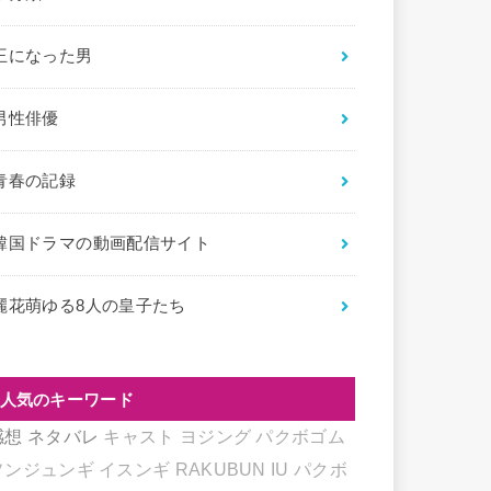
王になった男
男性俳優
青春の記録
韓国ドラマの動画配信サイト
麗花萌ゆる8人の皇子たち
人気のキーワード
感想
ネタバレ
キャスト
ヨジング
パクボゴム
ソンジュンギ
イスンギ
RAKUBUN
IU
パクボ