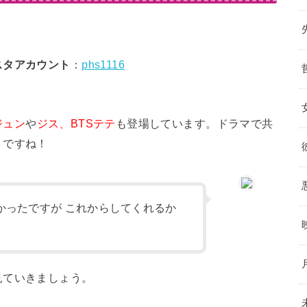
スタアカウント
：
phs1116
ジュン
や
ジス
、
BTSテテ
も登場しています。ドラマで共
うですね！
かったですが これからしてくれるか
見ていきましょう。