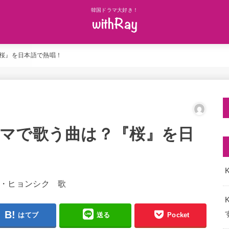
韓国ドラマ大好き！
桜』を日本語で熱唱！
マで歌う曲は？『桜』を日
K
はてブ
送る
Pocket