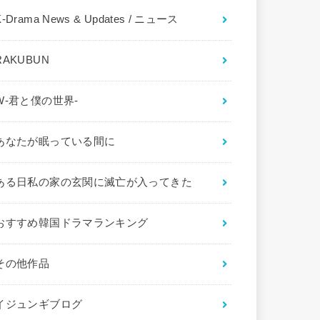
K-Drama News & Updates / ニュース
RAKUBUN
W-君と僕の世界-
あなたが眠っている間に
ある日私の家の玄関に滅亡が入ってきた
おすすめ韓国ドラマランキング
その他作品
イジュンギブログ