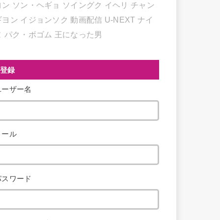
ヨン
ソン・ヘギョ
ソイングク
イヘリ
チャン
ギヨン
イジョンソク
動画配信
U-NEXT
ナイ
ヌ
パク・ボゴム
王になった男
登録
ユーザー名
メール
パスワード