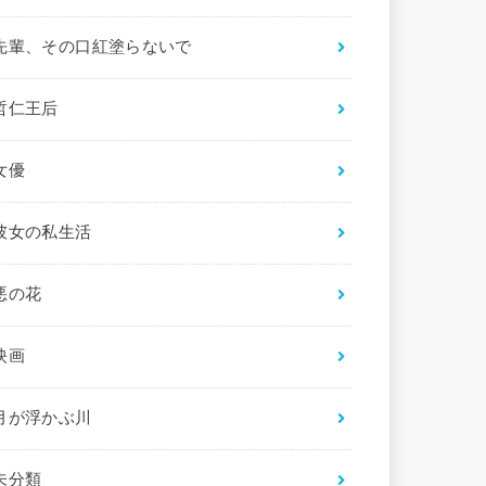
先輩、その口紅塗らないで
哲仁王后
女優
彼女の私生活
悪の花
映画
月が浮かぶ川
未分類