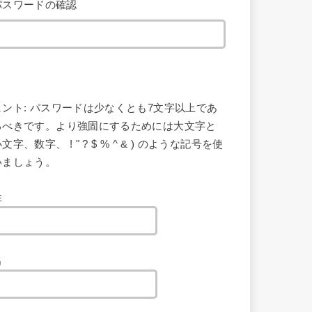
パスワードの確認
ヒント: パスワードは少なくとも7文字以上であ
るべきです。より強固にするためには大文字と
文字、数字、 ! " ? $ % ^ & ) のような記号を使
いましょう。
姓
名