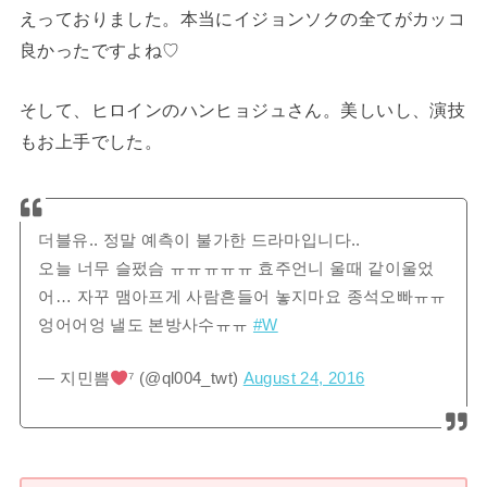
えっておりました。本当にイジョンソクの全てがカッコ
良かったですよね♡
そして、ヒロインのハンヒョジュさん。美しいし、演技
もお上手でした。
더블유.. 정말 예측이 불가한 드라마입니다..
오늘 너무 슬펐슴 ㅠㅠㅠㅠㅠ 효주언니 울때 같이울었
어… 자꾸 맴아프게 사람흔들어 놓지마요 종석오빠ㅠㅠ
엉어어엉 낼도 본방사수ㅠㅠ
#W
— 지민쁨
⁷ (@ql004_twt)
August 24, 2016