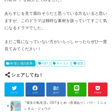
あらすじを見て面白そうだと思っている方もいると思い
ますが、このドラマは独特な素材を扱っていてすごく気
になるドラマでした。
まだご覧になっていない方がいらっしゃったらぜひ一度
見てみてください！
W-君と僕の世界-
OST
キャスト
感想
シェアしてね！
ツイート
シェア
はてブ
送る
Pocket
『彼女の私生活』OSTまとめ（音源あり）パク・ミニョ
ン キム・ジェウク