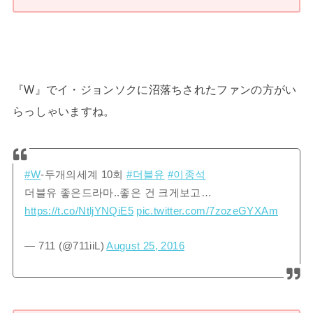
『W』でイ・ジョンソクに沼落ちされたファンの方がい
らっしゃいますね。
#W
-두개의세계 10회
#더블유
#이종석
더블유 좋은드라마..좋은 건 크게보고…
https://t.co/NtljYNQiE5
pic.twitter.com/7zozeGYXAm
— 711 (@711iiL)
August 25, 2016