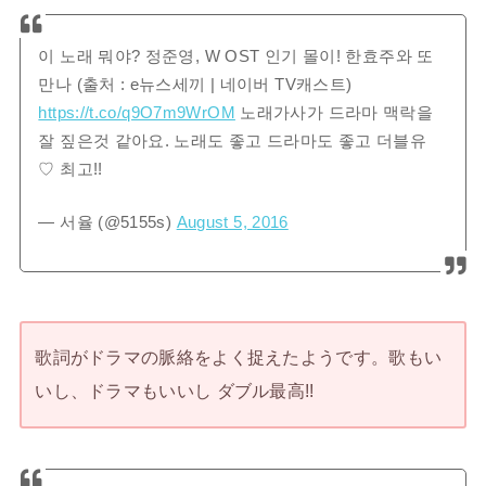
이 노래 뭐야? 정준영, W OST 인기 몰이! 한효주와 또
만나 (출처 : e뉴스세끼 | 네이버 TV캐스트)
https://t.co/q9O7m9WrOM
노래가사가 드라마 맥락을
잘 짚은것 같아요. 노래도 좋고 드라마도 좋고 더블유
♡ 최고!!
— 서율 (@5155s)
August 5, 2016
歌詞がドラマの脈絡をよく捉えたようです。歌もい
いし、ドラマもいいし ダブル最高!!