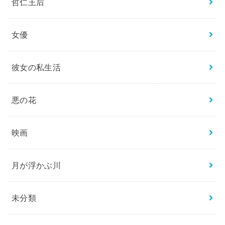
哲仁王后
女優
彼女の私生活
悪の花
映画
月が浮かぶ川
未分類