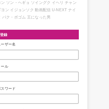
ヨン
ソン・ヘギョ
ソイングク
イヘリ
チャン
ギヨン
イジョンソク
動画配信
U-NEXT
ナイ
ヌ
パク・ボゴム
王になった男
登録
ユーザー名
メール
パスワード