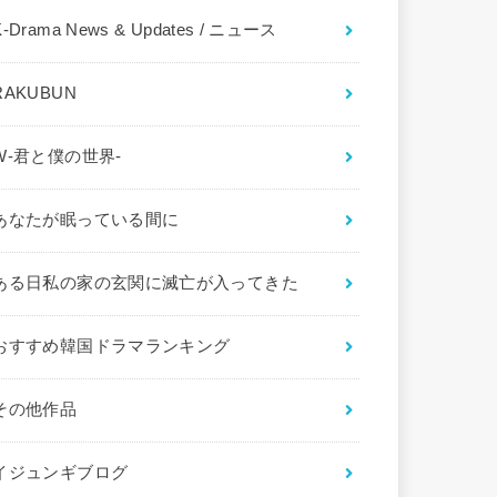
K-Drama News & Updates / ニュース
RAKUBUN
W-君と僕の世界-
あなたが眠っている間に
ある日私の家の玄関に滅亡が入ってきた
おすすめ韓国ドラマランキング
その他作品
イジュンギブログ