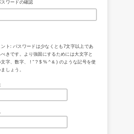
パスワードの確認
ヒント: パスワードは少なくとも7文字以上であ
るべきです。より強固にするためには大文字と
文字、数字、 ! " ? $ % ^ & ) のような記号を使
いましょう。
姓
名