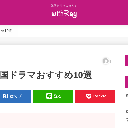
韓国ドラマ大好き！
め10選
HT
韓国ドラマおすすめ10選
K
はてブ
送る
Pocket