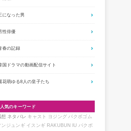
王になった男
男性俳優
青春の記録
韓国ドラマの動画配信サイト
麗花萌ゆる8人の皇子たち
人気のキーワード
感想
ネタバレ
キャスト
ヨジング
パクボゴム
ソンジュンギ
イスンギ
RAKUBUN
IU
パクボ