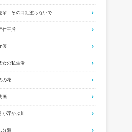
先輩、その口紅塗らないで
哲仁王后
女優
彼女の私生活
悪の花
映画
月が浮かぶ川
未分類