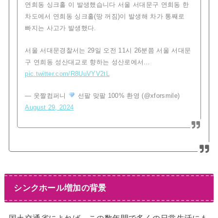
연희동 싱크홀 이 발생했습니다 서울 서대문구 연희동 한
차도에서 연희동 싱크홀(땅 꺼짐)이 발생해 차가 통째로
빠지는 사고가 발생했다.
서울 서대문경찰서는 29일 오전 11시 26분쯤 서울 서대문
구 연희동 성산대교로 향하는 성산로에서…
pic.twitter.com/R8UuVYV2tL
— 웃짤컴퍼니
선팔 맞팔 100% 환영 (@xforsmile)
August 29, 2024
シンクホール増加の背景
国土交通省によれば、この数年間で多くの日常生活にも