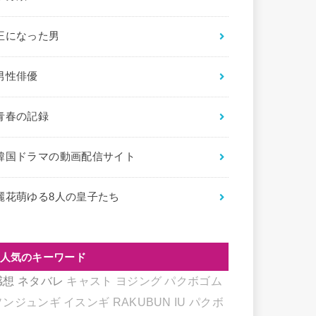
王になった男
男性俳優
青春の記録
韓国ドラマの動画配信サイト
麗花萌ゆる8人の皇子たち
人気のキーワード
感想
ネタバレ
キャスト
ヨジング
パクボゴム
ソンジュンギ
イスンギ
RAKUBUN
IU
パクボ