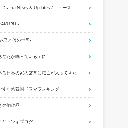
K-Drama News & Updates / ニュース
RAKUBUN
W-君と僕の世界-
あなたが眠っている間に
ある日私の家の玄関に滅亡が入ってきた
おすすめ韓国ドラマランキング
その他作品
イジュンギブログ