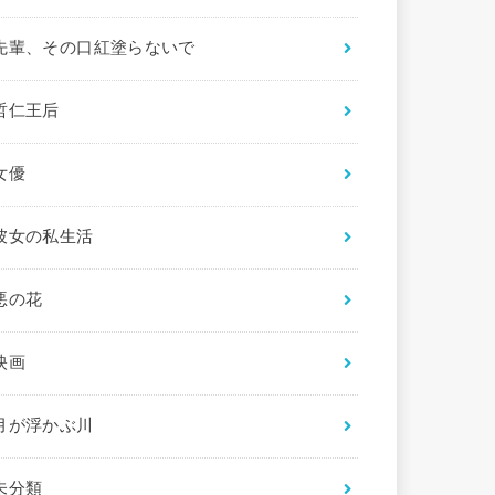
先輩、その口紅塗らないで
哲仁王后
女優
彼女の私生活
悪の花
映画
月が浮かぶ川
未分類