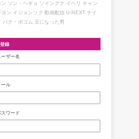
ヨン
ソン・ヘギョ
ソイングク
イヘリ
チャン
ギヨン
イジョンソク
動画配信
U-NEXT
ナイ
ヌ
パク・ボゴム
王になった男
登録
ユーザー名
メール
パスワード